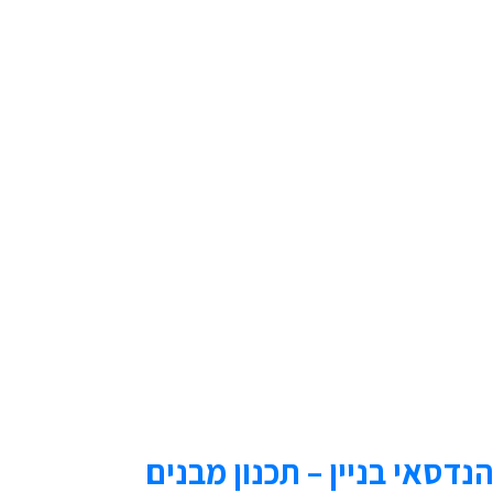
חשבתם לעצמכם מי תכנן את הכיסא שאתם יושבים עליו כרגע, או את שעון
הנדסאי בניין – תכנון מבנים