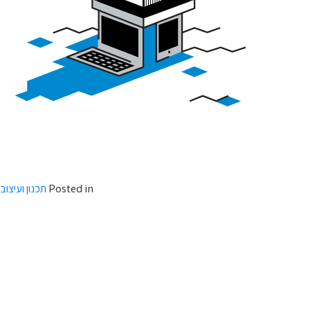
ם את עמודי תווך החיוניים להצלחתו ולהתפתחותה של החברה האזרחית בכלל.
חה בעבודה במוסדות ציבור, משרדי ממשלה, חברות בניה, חברות הנדסיות ועוד.
בואו להנדס לעצמכם קריירה!
Posted in
תכנון ועיצוב