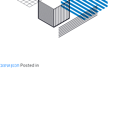
מפתחים מוצרים חדשים שמטרתם להקל על חיינו ולהפכם לנוחים ובטוחים יותר.
נמל התעופה? מערכת הצנחת מזון במקומות מוכי-אסון? אז התשובה פשוטה, זהו
פקידו של המעצב התעשייתי שעומד בראש החברות הטכנולוגיות בארץ ובעולם.
Posted in
תכנון ועיצוב