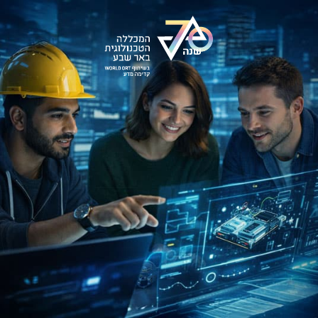
Ski
t
conten