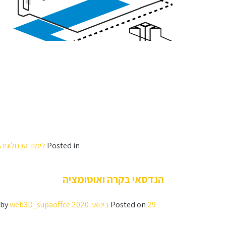
הצמיחה הטכנולוגית המהירה יוצרת ביקוש עצום לבעלי מקצוע מומחים בתחום
הנדסת החשמל.
מגוון הפתרונות התעסוקתיים והתעשיות בהן ניתן לעבוד מיד בסיום הלימודים הוא
רב, החל מהיי-טק, דרך תעשיות עתירות ידע, ועד לביטחון. הקריירה שלכם
מתחילה עכשיו.
זכאות לתעודת הנדסאי חשמל + רישוי בתחום החשמל ע”פ הפירוט הבא:
– רישיון הנדסאי חשמל בכפוף לתקנות משרד הכלכלה
– חשמלאי מוסמך (AMP 80×3) מיד עם סיום הלימודים
– חשמלאי ראשי (AMP 250×3) לאחר שנת ניסיון
– חשמלאי הנדסאי (AMP 630×3) לאחר שנתיים נוספות של ניסיון
Posted in
לימוד טכנולוגיה
הנדסאי בקרה ואוטומציה
29 בינואר 2020
Posted on
by
web3D_supaoffce