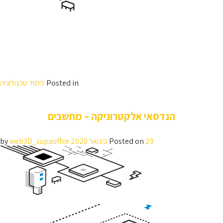
הנדסאי המכונות מהווים את התשתית הטכנולוגית בתעשייה עתירת ידע ומקיפה
תחומים רבים בעולמות ההנדסה.
יכולותיהם של בוגרי המגמה לבצע תכנון מכני מעמיק של המערכת ולתת
פתרונות, משלב המכאניקה, דרך בחירת הציוד החשמלי והאלקטרוני, ועד
לתכנון מערכת הבקרה הממוחשבת, הופך אותם למצרך נדיר ואטרקטיבי עבור
התעשיות השונות בתחומי המזון והתרופות, מפעלים לייצור מערכות אלקטרוניות
מתקדמות וחברות תכנון והנדסה.
Posted in
לימוד טכנולוגיה
הנדסאי אלקטרוניקה – מחשבים
29 בינואר 2020
Posted on
by
web3D_supaoffce