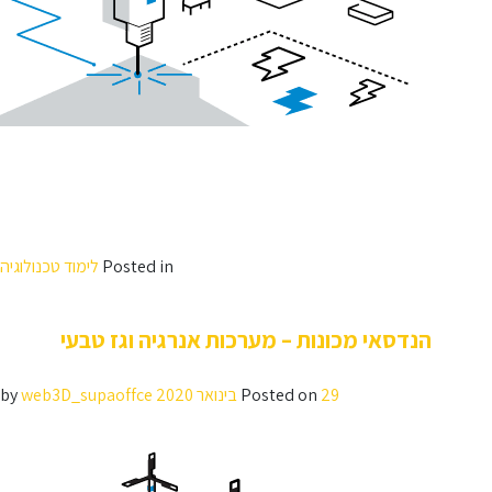
הנדסאי בקרה ואוטומציה נדרשים בכל מפעל בישראל. מאות מבוגרי המחלקה
כבר מועסקים במפעלים כימיים, מפעלי תרופות, מפעלי מזון, מפעלי חשמל
ואלקטרוניקה ועוד בכל רחבי הארץ.
זאת ועוד, כיום ישנו צורך הולך וגובר להנדסאי בקרה ואוטומציה לא רק בתעשיות
הנ"ל אלא גם במחלקות מחקר ופיתוח בחברות עתירות ידע ובמערכות צבאיות.
בואו ללמוד מקצוע מבוקש ולהתחיל לעבוד בו באופן מיידי.
Posted in
לימוד טכנולוגיה
הנדסאי מכונות – מערכות אנרגיה וגז טבעי
29 בינואר 2020
Posted on
by
web3D_supaoffce