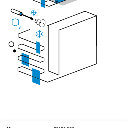
תואר הנדסאי קירור ומיזוג אוויר עוסק בשלושה תחומים מרכזיים: קירור ומיזוג
אוויר, חשמל ואלקטרוניקה ובקרה ממוחשבת. כמו כן מהווה התואר תשתית
טכנולוגית לתעשיות עתירות ידע בתחום המיקרואלקטרוניקה, מזון, תרופות, תכנון
ותפעול חדרים נקיים ההיי-טק ועוד.
הנדסאי קירור ומיזוג אוויר הוא התואר הגבוה ביותר בארץ בתחום זה כאשר
המשק הישראלי מתמודד עם מחסור של אלפי עובדים איכותיים בתחום. בואו