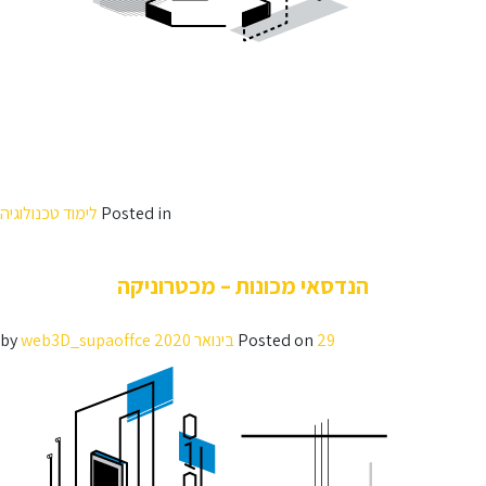
מגמת הנדסת מכונות במערכות אנרגיה וגז טבעי שמה דגש על יצירת בסיס
טכנולוגי רחב ויציב עליו יכולים הבוגרים להרחיב את הידע שלהם למערכות
מכניות מגוונות.
הפיתוח המואץ של תחום הגז הטבעי מחייב מספר רב של אנשי מקצוע איכותיים
בעלי רישוי לעסוק במערכות אלה..כמו כן, מתווה הגז החש רק מחזק את
הנקודה שהעתיד הולך לכיוון הגז הטבעי.
Posted in
לימוד טכנולוגיה
הנדסאי מכונות – מכטרוניקה
29 בינואר 2020
Posted on
by
web3D_supaoffce