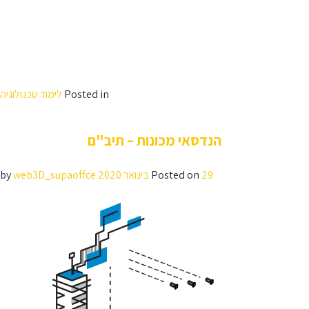
הנדסאי אלקטרוניקה נמצאים בחזית הפיתוח והטכנולוגיה. ישנו צורך הולך וגובר
למומחיותם של הנדסאי האלקטרוניקה עבור מחלקות מחקר ופיתוח בחברות
עתירות ידע כגון מערכות צבאיות ואזרחיות.
המגמה שמה דגש על פיתוח יכולות טכנולוגיות גבוהות ויצירת בסיס רחב ויציב
באמצעותו ניתן להתברג במגוון תפקידים בתחום הטכנולוגי. לימודי הנדסאי
אלקטרוניקה מותאמים באופן ממוקד לצורכי העידן המודרני, מה שמהווה יתרון
בהשתלבות בשוק העבודה.
Posted in
לימוד טכנולוגיה
הנדסאי מכונות – תיב"ם
29 בינואר 2020
Posted on
by
web3D_supaoffce